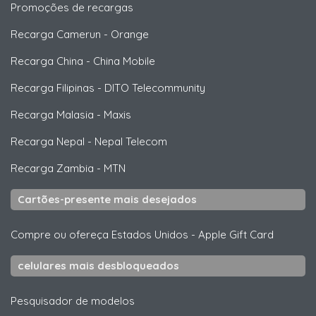
Promoções de recargas
Recarga Camerun
-
Orange
Recarga China
-
China Mobile
Recarga Filipinas
-
DITO Telecommunity
Recarga Malasia
-
Maxis
Recarga Nepal
-
Nepal Telecom
Recarga Zambia
-
MTN
Cartões-presente mais desejados
Compre ou ofereça Estados Unidos
-
Apple Gift Card
celulares mais desbloqueados
Pesquisador de modelos