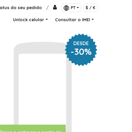
atus do seu pedido
/
PT
$ / €
Unlock celular
Consultar o IMEI
DESDE
-30%