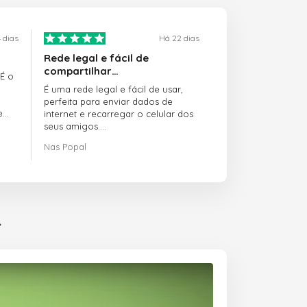
 dias
Há 22 dias
Rede legal e fácil de
compartilhar…
 É o
É uma rede legal e fácil de usar,
perfeita para enviar dados de
e
internet e recarregar o celular dos
seus amigos.
Nas Popal
O atendimento ao cliente é incrível.
Sempre que você tem algum
problema, eles estão lá para te
ajudar.
Recomendo o doctorSIM.com a
r
todo mundo.
Muito obrigado,
Nas