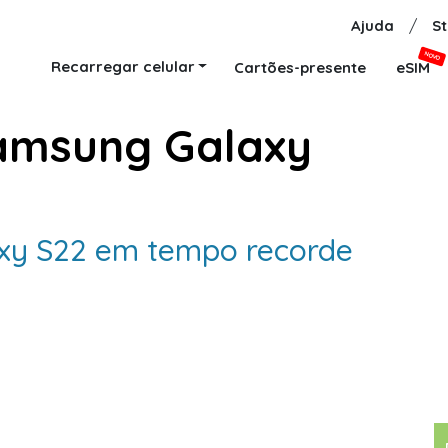
Ajuda
/
St
NOVO
Recarregar celular
Cartões-presente
eSIM
amsung Galaxy
axy S22 em tempo recorde