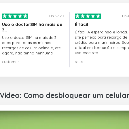
Há 3 dias
Há 4
Uso o doctorSIM há mais de
É fácil
3…
É fácil. A espera não é longa.
site perfeito para recarga de
Uso o doctorSIM há mais de 3
crédito para marinheiros. Sou
anos para todas as minhas
oficial em formação e sempr
recargas de celular online e, até
uso esse site.
agora, não tenho nenhuma
reclamação!! Super recomendo!!!
customer
ss ss
Vídeo: Como desbloquear um celula