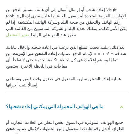
إعادة شحن أو إرسال أموال إلى أي هاتف مسبق الدفع من Virgin
Mobile الإمارات العربية المتحدة أمر سهل للغاية. ما عليك سوى إدخال
رقم الهاتف والتحقق من صحة البلد وشركة الهاتف المكتشفة. إذا لم
يكن الأمر كذلك، يمكنك تحديد البلد والشركة المناسبين من القائمة التي
.
تظهر عند النقر على الرابط
تغيير المشغل
بعد ذلك، عليك تحديد المبلغ الذي ترغب في إعادة شحنه وإدخال بياناتك
لإتمام الدفع. عمليات
إعادة الشحن عبر الإنترنت
من doctorSIM شفافة
تمامًا وسيتم إعلامك في كل لحظة بتكلفة الخدمة حتى لا تفاجأ بأي
مفاجآت في اللحظة الأخيرة. ستصبح
عملية إعادة الشحن سارية المفعول في غضون وقت قصير وستتلقى
إيصالًا يثبت إجرائها.
ما هي الهواتف المحمولة التي يمكنني إعادة شحنها؟
جميع الهواتف المتوفرة في السوق. بغض النظر عن العلامة التجارية أو
الطراز، أدخل رقم هاتفك المحمول واتبع الخطوات لإكمال عملية
شحن