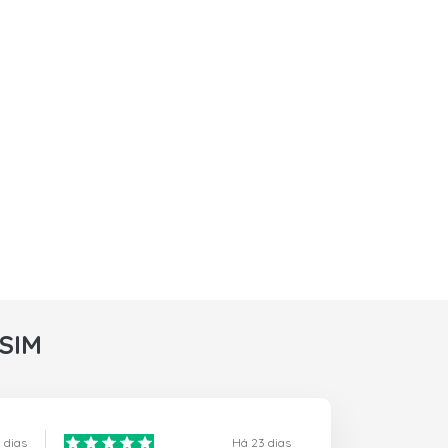
rSIM
 dias
Há 23 dias