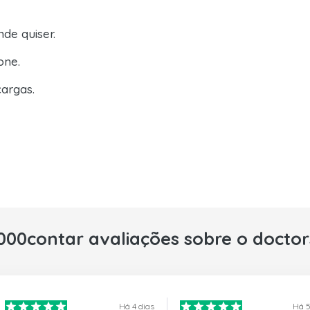
de quiser.
one.
argas.
000contar avaliações sobre o docto
Há 4 dias
Há 5