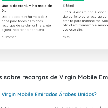
Uso o doctorSIM há mais de
É fácil
3…
É fácil. A espera não é longa.
site perfeito para recarga de
Uso o doctorSIM há mais de 3
crédito para marinheiros. Sou
anos para todas as minhas
oficial em formação e sempr
recargas de celular online e, até
uso esse site.
agora, não tenho nenhuma
reclamação!! Super recomendo!!!
customer
ss ss
 sobre recargas de Virgin Mobile E
 Virgin Mobile Emirados Árabes Unidos?