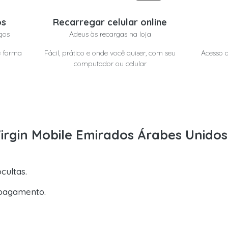
os
Recarregar celular online
gos
Adeus às recargas na loja
e forma
Fácil, prático e onde você quiser, com seu
Acesso a
computador ou celular
Virgin Mobile Emirados Árabes Unido
cultas.
pagamento.