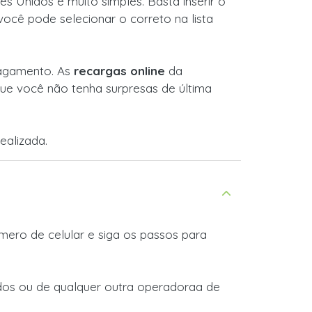
s Unidos é muito simples. Basta inserir o
você pode selecionar o correto na lista
 pagamento. As
recargas online
da
ue você não tenha surpresas de última
ealizada.
ero de celular e siga os passos para
idos ou de qualquer outra operadoraa de