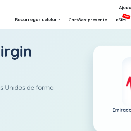
Ajud
NOVO
Recarregar celular
Cartões-presente
eSIM
irgin
es Unidos de forma
Emirado