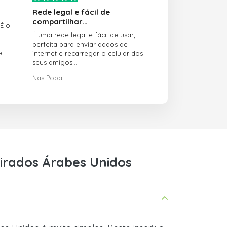
Rede legal e fácil de
compartilhar…
 É o
É uma rede legal e fácil de usar,
perfeita para enviar dados de
e
internet e recarregar o celular dos
seus amigos.
Nas Popal
O atendimento ao cliente é incrível.
Sempre que você tem algum
problema, eles estão lá para te
ajudar.
Recomendo o doctorSIM.com a
todo mundo.
Muito obrigado,
mirados Árabes Unidos
Nas