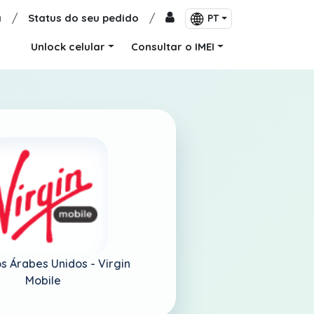
a
/
Status do seu pedido
/
PT
Unlock celular
Consultar o IMEI
s Árabes Unidos -
Virgin
Mobile