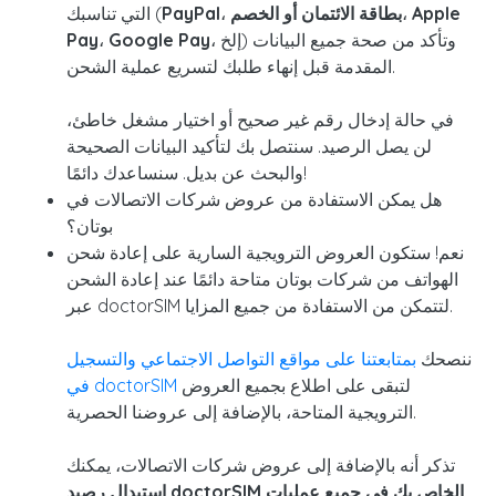
Apple
،
بطاقة الائتمان أو الخصم
،
PayPal
التي تناسبك (
، إلخ) وتأكد من صحة جميع البيانات
Google Pay
،
Pay
المقدمة قبل إنهاء طلبك لتسريع عملية الشحن.
في حالة إدخال رقم غير صحيح أو اختيار مشغل خاطئ،
لن يصل الرصيد. سنتصل بك لتأكيد البيانات الصحيحة
والبحث عن بديل. سنساعدك دائمًا!
هل يمكن الاستفادة من عروض شركات الاتصالات في
بوتان؟
نعم! ستكون العروض الترويجية السارية على إعادة شحن
الهواتف من شركات بوتان متاحة دائمًا عند إعادة الشحن
عبر doctorSIM لتتمكن من الاستفادة من جميع المزايا.
ننصحك
بمتابعتنا على مواقع التواصل
الاجتماعي
والتسجيل
لتبقى على اطلاع بجميع العروض
في doctorSIM
الترويجية المتاحة، بالإضافة إلى عروضنا الحصرية.
تذكر أنه بالإضافة إلى عروض شركات الاتصالات، يمكنك
استبدال رصيد doctorSIM الخاص بك في جميع عمليات