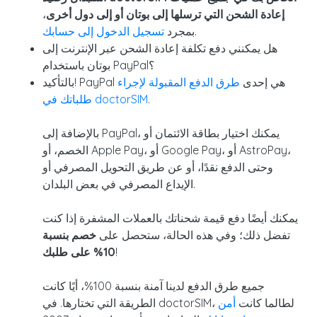
إعادة الشحن التي ترسلها إلى بوتان أو إلى دول أخرى
،
.
بمجرد
تسجيل الدخول إلى حسابك
هل يمكنني دفع تكلفة إعادة الشحن عبر الإنترنت إلى
بوتان باستخدام PayPal؟
بالتأكيد! PayPal هي إحدى
طرق الدفع المقبولة لإجراء
.
طلباتك في doctorSIM
بالإضافة إلى PayPal، يمكنك اختيار بطاقة الائتمان أو
الخصم، أو Apple Pay، أو Google Pay، أو AstroPay،
وحتى الدفع نقدًا، أو عن طريق التحويل المصرفي أو
الإيداع المصرفي في بعض البلدان.
يمكنك أيضًا دفع قيمة شحناتك بالعملات المشفرة إذا كنت
تفضل ذلك؛ وفي هذه الحالة، ستحصل على
خصم
بنسبة
!
10% على طلبك
جميع طرق الدفع لدينا آمنة بنسبة 100%، أيًا كانت
الطريقة التي تختارها. في doctorSIM، لطالما كانت
أمن