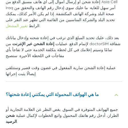
إعادة شحن أو إرسال أموال إلى أي هاتف مسبق الدفع من Asia Cell
Iraq أمر سهل للغاية. ما عليك سوى إدخال رقم الهاتف والتحقق من
صحة البلد وشركة الهاتف المكتشفة. إذا لم يكن الأمر كذلك، يمكنك
تحديد البلد والشركة المناسبين من القائمة التي تظهر عند النقر على
.
الرابط
تغيير المشغل
بعد ذلك، عليك تحديد المبلغ الذي ترغب في إعادة شحنه وإدخال بياناتك
لإتمام الدفع. عمليات
إعادة الشحن عبر الإنترنت
من doctorSIM شفافة
تمامًا وسيتم إعلامك في كل لحظة بتكلفة الخدمة حتى لا تفاجأ بأي
مفاجآت في اللحظة الأخيرة. ستصبح
عملية إعادة الشحن سارية المفعول في غضون وقت قصير وستتلقى
إيصالًا يثبت إجرائها.
ما هي الهواتف المحمولة التي يمكنني إعادة شحنها؟
جميع الهواتف المتوفرة في السوق. بغض النظر عن العلامة التجارية أو
الطراز، أدخل رقم هاتفك المحمول واتبع الخطوات لإكمال عملية
شحن
.
الرصيد