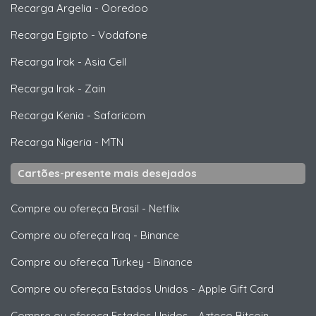
Recarga Argelia
-
Ooredoo
Recarga Egipto
-
Vodafone
Recarga Irak
-
Asia Cell
Recarga Irak
-
Zain
Recarga Kenia
-
Safaricom
Recarga Nigeria
-
MTN
Cartões-presente mais desejados
Compre ou ofereça Brasil
-
Netflix
Compre ou ofereça Iraq
-
Binance
Compre ou ofereça Turkey
-
Binance
Compre ou ofereça Estados Unidos
-
Apple Gift Card
Compre ou ofereça Estados Unidos
-
Azteco Bitcoin