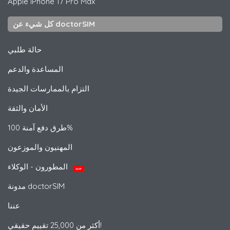
Apple
iPhone 17 Pro Max
كل شيء عن doctorSIM
حالة طلبي
المساعدة والدعم
التزام بالممارسات الجيدة
الأمان والثقة
طرق دفع آمنة 100%
المهنيون والموزعون
المطورون - الوكلاء
جديد
مدونة doctorSIM
عننا
أكثر من 25,000 تقييم حقيقي!