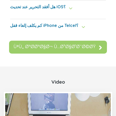
هل أفقد التحرير عند تحديث iOS؟
كم يكلف إلغاء قفل iPhone من Telcel؟
Ù‡Ù„ ØªØ­ØªØ§Ø¬ Ù…Ø³Ø§Ø¹Ø¯Ø©ØŸ
Video