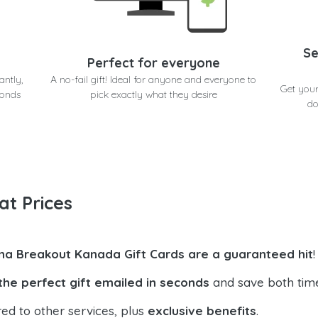
Se
Perfect for everyone
antly,
A no-fail gift! Ideal for anyone and everyone to
Get you
conds
pick exactly what they desire
do
at Prices
na Breakout Kanada Gift Cards are a guaranteed hit
!
the perfect gift emailed in seconds
and save both tim
ed to other services, plus
exclusive benefits
.