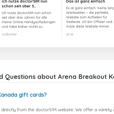
Ich nutze doctorSIM nun
Das ist ganz einfach
schon seit über 3…
Es ist ganz einfach. Keine lan
Wartezeiten – die perfekte
Ich nutze doctorSIM nun schon
Website zum Aufladen für
seit über drei Jahren für alle
Seeleute. Ich bin Offizier und
meine Online-Handyaufladungen
nutze diese Website immer.
und habe bisher nichts zu
beanstanden!! Sehr zu
customer
ss ss
empfehlen!!!
d Questions about Arena Breakout K
Kanada gift cards?
irectly from the doctorSIM website. We offer a variety o