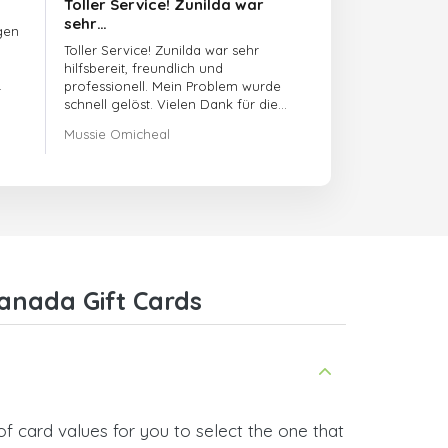
Toller Service! Zunilda war
sehr…
gen
Toller Service! Zunilda war sehr
hilfsbereit, freundlich und
professionell. Mein Problem wurde
schnell gelöst. Vielen Dank für die
hervorragende Unterstützung!
Mussie Omicheal
anada Gift Cards
f card values for you to select the one that