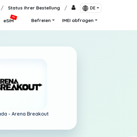
/
Status Ihrer Bestellung
/
DE
NEU
Befreien
IMEI abfragen
eSIM
ada -
Arena Breakout