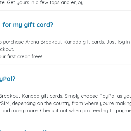
site. Get yours in a few taps and enjoy!
 for my gift card?
o purchase Arena Breakout Kanada gift cards. Just log i
eckout.
 first credit free!
ayPal?
Breakout Kanada gift cards. Simply choose PayPal as you
SIM, depending on the country from where you're making
es, and many more! Check it out when proceeding to payme