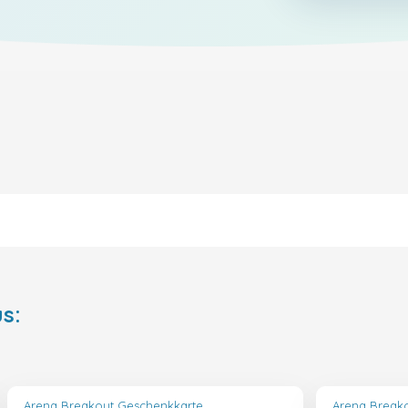
s:
Arena Breakout Geschenkkarte
Arena Break