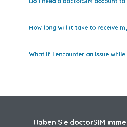
Do I need a doctorSIM account to 
How long will it take to receive m
What if I encounter an issue whil
Haben Sie doctorSIM imme