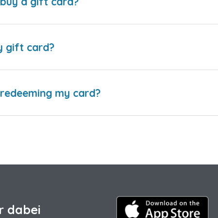
buy a gift card?
y gift card?
e redeeming my card?
r dabei