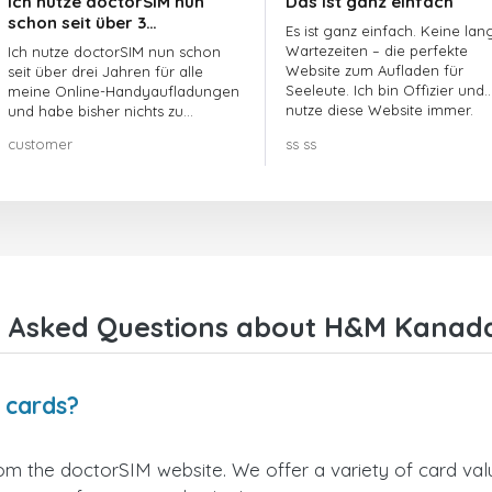
Ich nutze doctorSIM nun
Das ist ganz einfach
schon seit über 3…
Es ist ganz einfach. Keine lan
Wartezeiten – die perfekte
Ich nutze doctorSIM nun schon
Website zum Aufladen für
seit über drei Jahren für alle
Seeleute. Ich bin Offizier und
meine Online-Handyaufladungen
nutze diese Website immer.
und habe bisher nichts zu
beanstanden!! Sehr zu
customer
ss ss
empfehlen!!!
 Asked Questions about H&M Kanada
 cards?
m the doctorSIM website. We offer a variety of card value