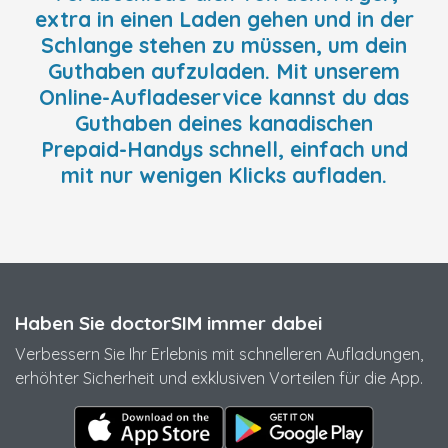
extra in einen Laden gehen und in der
Schlange stehen zu müssen, um dein
Guthaben aufzuladen. Mit unserem
Online-Aufladeservice kannst du das
Guthaben deines kanadischen
Prepaid-Handys schnell, einfach und
mit nur wenigen Klicks aufladen.
Haben Sie doctorSIM immer dabei
Verbessern Sie Ihr Erlebnis mit schnelleren Aufladungen,
erhöhter Sicherheit und exklusiven Vorteilen für die App.