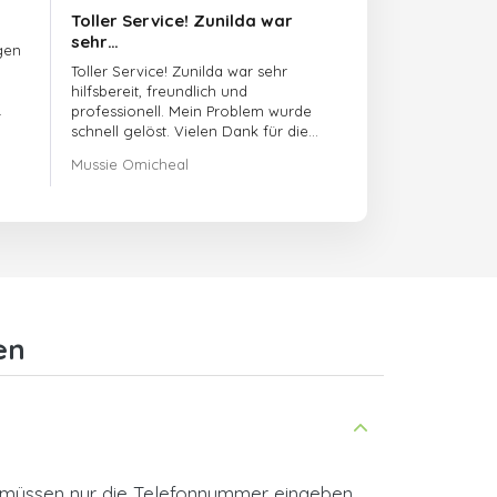
Toller Service! Zunilda war
sehr…
gen
Toller Service! Zunilda war sehr
hilfsbereit, freundlich und
professionell. Mein Problem wurde
schnell gelöst. Vielen Dank für die
hervorragende Unterstützung!
Mussie Omicheal
en
ie müssen nur die Telefonnummer eingeben