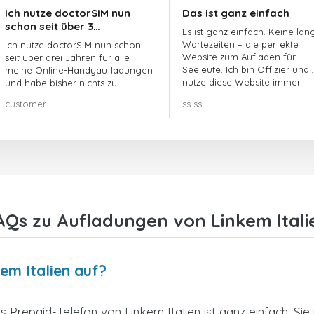
Ich nutze doctorSIM nun
Das ist ganz einfach
schon seit über 3…
Es ist ganz einfach. Keine lan
Wartezeiten – die perfekte
Ich nutze doctorSIM nun schon
Website zum Aufladen für
seit über drei Jahren für alle
Seeleute. Ich bin Offizier und
meine Online-Handyaufladungen
nutze diese Website immer.
und habe bisher nichts zu
beanstanden!! Sehr zu
customer
ss ss
empfehlen!!!
AQs zu Aufladungen von Linkem Itali
em Italien auf?
 Prepaid-Telefon von Linkem Italien ist ganz einfach. S