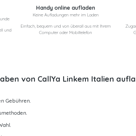
e
Handy online aufladen
Keine Aufladungen mehr im Laden
eunde
Einfach, bequem und von überall aus mit Ihrem
Zuga
ll und
Computer oder Mobiltelefon
G
ben von CallYa Linkem Italien aufl
ten Gebühren.
gsmethoden.
Wahl.