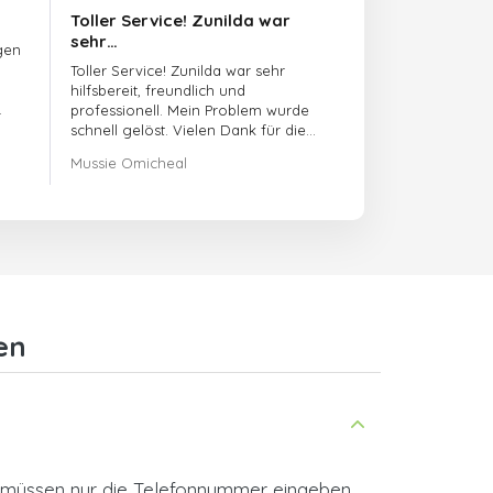
Toller Service! Zunilda war
sehr…
gen
Toller Service! Zunilda war sehr
hilfsbereit, freundlich und
professionell. Mein Problem wurde
schnell gelöst. Vielen Dank für die
hervorragende Unterstützung!
Mussie Omicheal
en
ie müssen nur die Telefonnummer eingeben