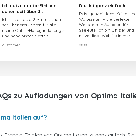
Ich nutze doctorSIM nun
Das ist ganz einfach
schon seit über 3…
Es ist ganz einfach. Keine lan
Wartezeiten – die perfekte
Ich nutze doctorSIM nun schon
Website zum Aufladen für
seit über drei Jahren für alle
Seeleute. Ich bin Offizier und
meine Online-Handyaufladungen
nutze diese Website immer.
und habe bisher nichts zu
beanstanden!! Sehr zu
customer
ss ss
empfehlen!!!
AQs zu Aufladungen von Optima Itali
ima Italien auf?
 Prepaid-Telefon von Optima Italien ist ganz einfach. S