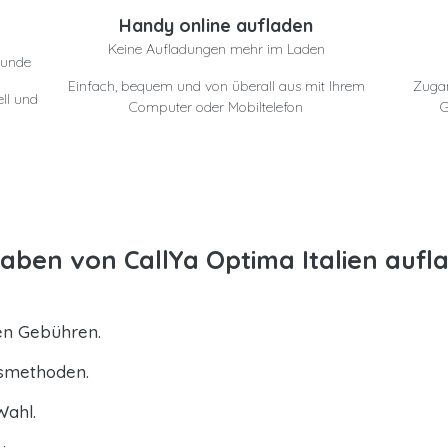
e
Handy online aufladen
Keine Aufladungen mehr im Laden
eunde
Einfach, bequem und von überall aus mit Ihrem
Zuga
ll und
Computer oder Mobiltelefon
G
ben von CallYa Optima Italien aufl
ten Gebühren.
gsmethoden.
Wahl.