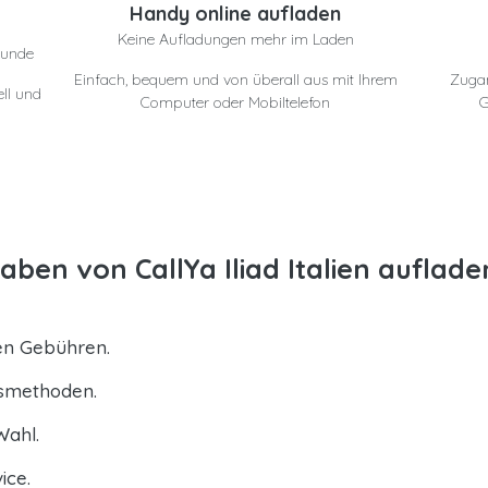
Handy online aufladen
Keine Aufladungen mehr im Laden
eunde
Einfach, bequem und von überall aus mit Ihrem
Zuga
ll und
Computer oder Mobiltelefon
G
en von CallYa Iliad Italien auflade
ten Gebühren.
gsmethoden.
Wahl.
ice.