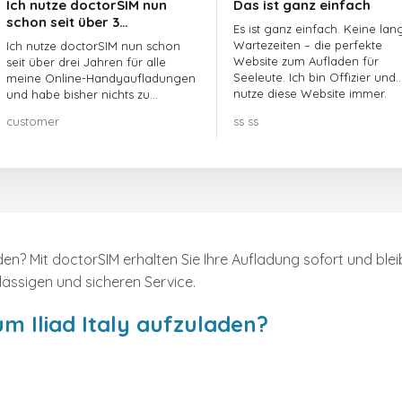
Ich nutze doctorSIM nun
Das ist ganz einfach
schon seit über 3…
Es ist ganz einfach. Keine lan
Wartezeiten – die perfekte
Ich nutze doctorSIM nun schon
Website zum Aufladen für
seit über drei Jahren für alle
Seeleute. Ich bin Offizier und
meine Online-Handyaufladungen
nutze diese Website immer.
und habe bisher nichts zu
beanstanden!! Sehr zu
customer
ss ss
empfehlen!!!
laden? Mit doctorSIM erhalten Sie Ihre Aufladung sofort und b
ässigen und sicheren Service.
 Iliad Italy aufzuladen?