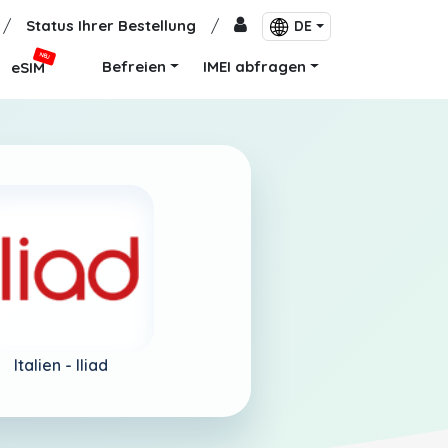
/
Status Ihrer Bestellung
/
DE
NEU
Befreien
IMEI abfragen
eSIM
Italien -
Iliad