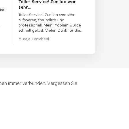
Toller Service! Zunilda war
sehr…
gen
Toller Service! Zunilda war sehr
hilfsbereit, freundlich und
professionell. Mein Problem wurde
schnell gelöst. Vielen Dank für die
hervorragende Unterstützung!
Mussie Omicheal
leiben immer verbunden. Vergessen Sie