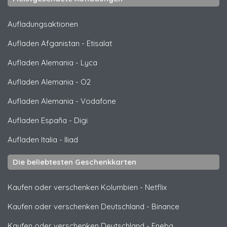
Aufladungsaktionen
Aufladen Afganistan
-
Etisalat
Aufladen Alemania
-
Lyca
Aufladen Alemania
-
O2
Aufladen Alemania
-
Vodafone
Aufladen España
-
Digi
Aufladen Italia
-
Iliad
Die beliebtesten Geschenkkarten
Kaufen oder verschenken Kolumbien
-
Netflix
Kaufen oder verschenken Deutschland
-
Binance
Kaufen oder verschenken Deutschland
-
Eneba