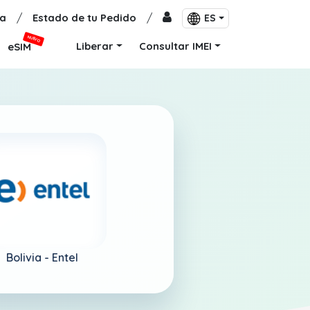
a
/
Estado de tu Pedido
/
ES
NUEVO
Liberar
Consultar IMEI
eSIM
Bolivia -
Entel