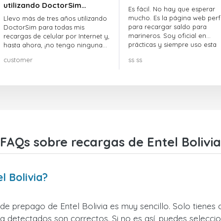
utilizando DoctorSim…
Es fácil. No hay que esperar
mucho. Es la página web perf
Llevo más de tres años utilizando
para recargar saldo para
DoctorSim para todas mis
marineros. Soy oficial en
recargas de celular por Internet y,
prácticas y siempre uso esta
hasta ahora, ¡no tengo ninguna
página web.
queja! ¡¡¡Muy recomendable!!!
customer
ss ss
FAQs sobre recargas de Entel Bolivia
l Bolivia?
 de prepago de Entel Bolivia es muy sencillo. Solo tienes 
 detectados son correctos. Si no es así, puedes seleccio