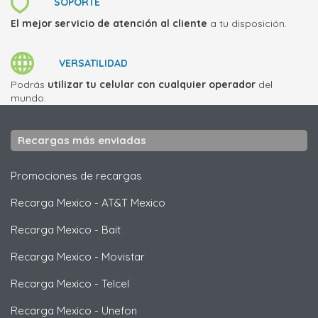
SOPORTE
El mejor servicio de atención al cliente
a tu disposición.
VERSATILIDAD
Podrás
utilizar tu celular con cualquier operador
del
mundo.
Recargas más enviadas
Promociones de recargas
Recarga Mexico
-
AT&T Mexico
Recarga Mexico
-
Bait
Recarga Mexico
-
Movistar
Recarga Mexico
-
Telcel
Recarga Mexico
-
Unefon