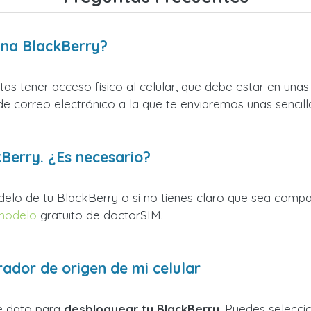
una BlackBerry?
as tener acceso físico al celular, que debe estar en un
e correo electrónico a la que te enviaremos unas sencill
Berry. ¿Es necesario?
delo de tu BlackBerry o si no tienes claro que sea compa
modelo
gratuito de doctorSIM.
rador de origen de mi celular
e dato para
desbloquear tu BlackBerry
. Puedes selecci