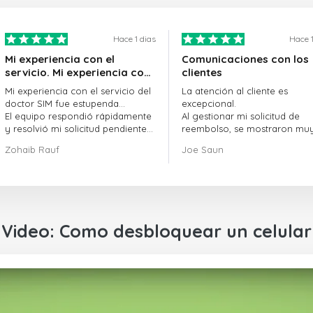
Hace 1 dias
Hace 1
Mi experiencia con el
Comunicaciones con los
servicio. Mi experiencia con
clientes
el servicio de doctorSIM fue
Mi experiencia con el servicio del
La atención al cliente es
estupenda.
doctor SIM fue estupenda...
excepcional.
El equipo respondió rápidamente
Al gestionar mi solicitud de
y resolvió mi solicitud pendiente
reembolso, se mostraron mu
sin demora.
profesionales y rápidos en la
Zohaib Rauf
Joe Saun
En general, fue una gran decisión
gestión del proceso, y lograr
elegir al doctor SIM.
resolver mi problema.
¡Gracias!
Video: Como desbloquear un celular