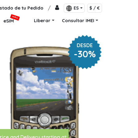
stado de tu Pedido
/
ES
$ / €
NUEVO
Liberar
Consultar IMEI
eSIM
DESDE
-30%
rice and Delivery starting at: