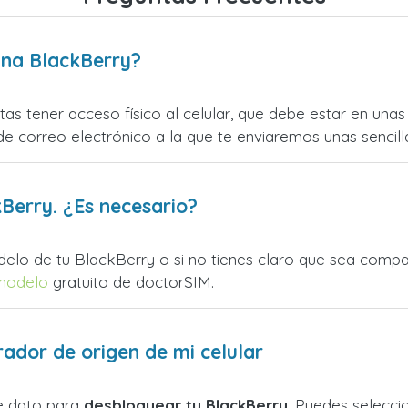
una BlackBerry?
as tener acceso físico al celular, que debe estar en un
e correo electrónico a la que te enviaremos unas sencill
Berry. ¿Es necesario?
delo de tu BlackBerry o si no tienes claro que sea compa
modelo
gratuito de doctorSIM.
rador de origen de mi celular
e dato para
desbloquear tu BlackBerry
. Puedes selecci