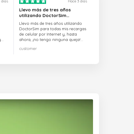
 dias
Hace 3 dias
Llevo más de tres años
utilizando DoctorSim…
Llevo más de tres años utilizando
DoctorSim para todas mis recargas
de celular por Internet y, hasta
y
ahora, ¡no tengo ninguna queja!
¡¡¡Muy recomendable!!!
customer
on