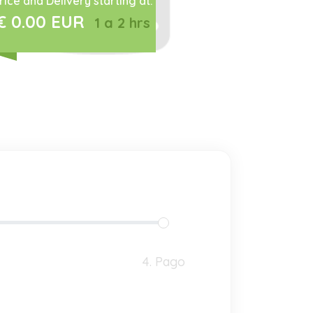
rice and Delivery starting at:
€ 0.00 EUR
1 a 2 hrs
4. Pago