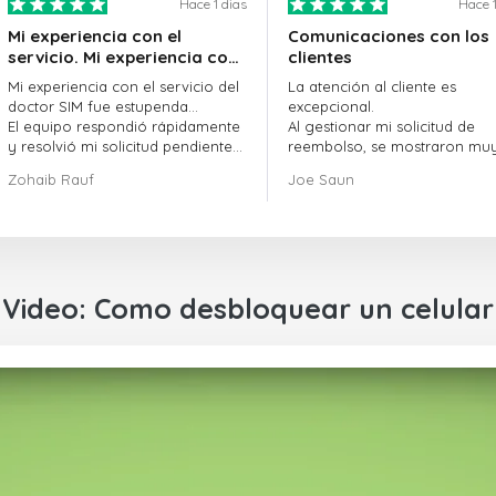
Hace 1 dias
Hace 1
Mi experiencia con el
Comunicaciones con los
servicio. Mi experiencia con
clientes
el servicio de doctorSIM fue
Mi experiencia con el servicio del
La atención al cliente es
estupenda.
doctor SIM fue estupenda...
excepcional.
El equipo respondió rápidamente
Al gestionar mi solicitud de
y resolvió mi solicitud pendiente
reembolso, se mostraron mu
sin demora.
profesionales y rápidos en la
Zohaib Rauf
Joe Saun
En general, fue una gran decisión
gestión del proceso, y lograr
elegir al doctor SIM.
resolver mi problema.
¡Gracias!
Video: Como desbloquear un celular