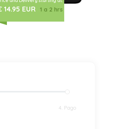
rice and Delivery starting at:
€ 14.95 EUR
1 a 2 hrs
4. Pago