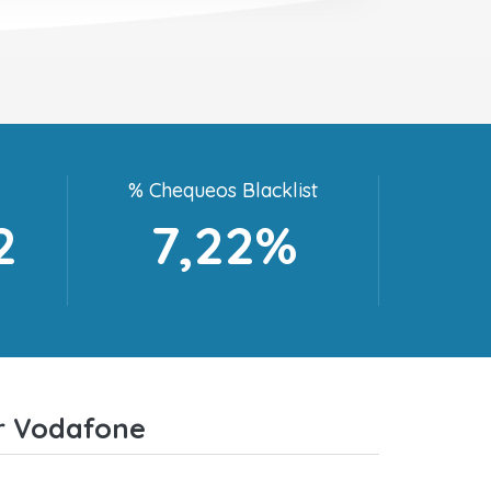
% Chequeos Blacklist
2
7,22%
ar Vodafone