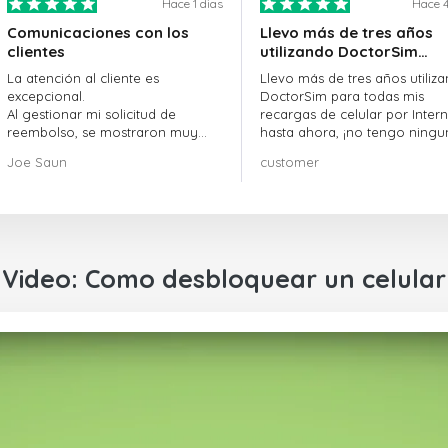
Hace 1 dias
Hace 4
Comunicaciones con los
Llevo más de tres años
clientes
utilizando DoctorSim…
La atención al cliente es
Llevo más de tres años utiliz
excepcional.
DoctorSim para todas mis
Al gestionar mi solicitud de
recargas de celular por Intern
reembolso, se mostraron muy
hasta ahora, ¡no tengo ningu
profesionales y rápidos en la
queja! ¡¡¡Muy recomendable!!!
Joe Saun
customer
gestión, y resolvieron mi
problema.
Video: Como desbloquear un celular