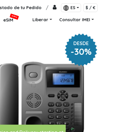
stado de tu Pedido
/
ES
$ / €
NUEVO
Liberar
Consultar IMEI
eSIM
DESDE
-30%