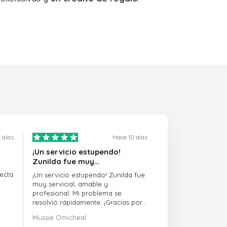
 dias
Hace 10 dias
¡Un servicio estupendo!
Zunilda fue muy…
ecta
¡Un servicio estupendo! Zunilda fue
muy servicial, amable y
profesional. Mi problema se
resolvió rápidamente. ¡Gracias por
la excelente asistencia!
Mussie Omicheal