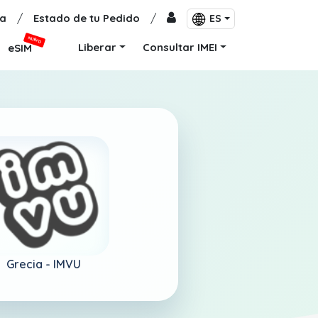
a
/
Estado de tu Pedido
/
ES
NUEVO
Liberar
Consultar IMEI
eSIM
Grecia -
IMVU