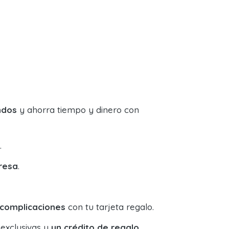
ndos
y ahorra tiempo y dinero con
.
resa
.
 complicaciones
con tu tarjeta regalo.
 exclusivas y
un crédito de regalo
.