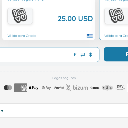
25.00 USD
Válido para Grecia
Válido para Gre
€
$
Pagos seguros
s
▼