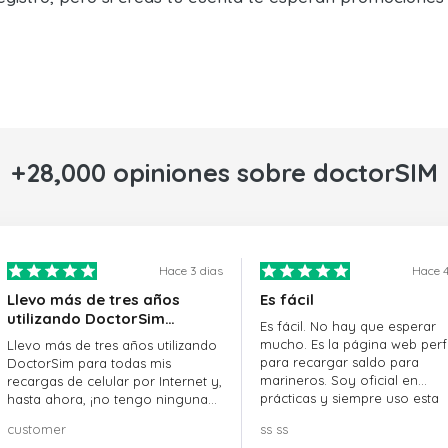
+28,000 opiniones sobre doctorSIM
Hace 3 dias
Hace 4
Llevo más de tres años
Es fácil
utilizando DoctorSim…
Es fácil. No hay que esperar
mucho. Es la página web perf
Llevo más de tres años utilizando
para recargar saldo para
DoctorSim para todas mis
marineros. Soy oficial en
recargas de celular por Internet y,
prácticas y siempre uso esta
hasta ahora, ¡no tengo ninguna
página web.
queja! ¡¡¡Muy recomendable!!!
customer
ss ss