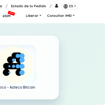
a
/
Estado de tu Pedido
/
ES
NUEVO
Liberar
Consultar IMEI
eSIM
ico -
Azteco Bitcoin