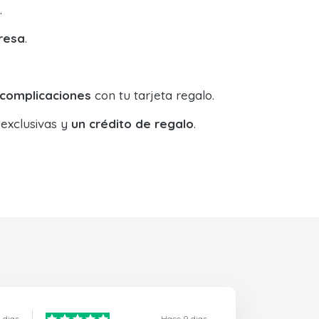
.
resa
.
 complicaciones
con tu tarjeta regalo.
 exclusivas y
un crédito de regalo
.
 dias
Hace 9 dias