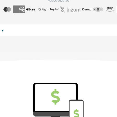
Pagos seguros
s
▼