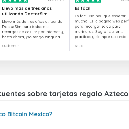
Llevo más de tres años
Es fácil
utilizando DoctorSim…
Es fácil. No hay que esperar
mucho. Es la página web perf
Llevo más de tres años utilizando
para recargar saldo para
DoctorSim para todas mis
marineros. Soy oficial en
recargas de celular por Internet y,
prácticas y siempre uso esta
hasta ahora, ¡no tengo ninguna
página web.
queja! ¡¡¡Muy recomendable!!!
customer
ss ss
uentes sobre tarjetas regalo Azteco
o Bitcoin Mexico?