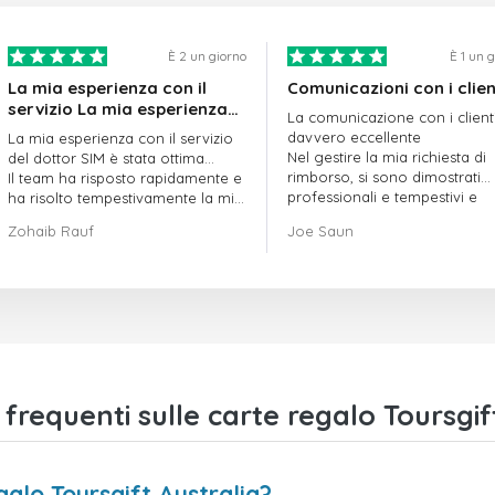
È 2 un giorno
È 1 un 
La mia esperienza con il
Comunicazioni con i clien
servizio La mia esperienza
La comunicazione con i client
con il servizio offerto da
davvero eccellente
La mia esperienza con il servizio
doctorSIM è stata ottima.
Nel gestire la mia richiesta di
del dottor SIM è stata ottima...
rimborso, si sono dimostrati
Il team ha risposto rapidamente e
professionali e tempestivi e
ha risolto tempestivamente la mia
hanno risolto il mio problema
richiesta di ordine in sospeso.
Zohaib Rauf
Joe Saun
Nel complesso, sono davvero
contento di aver scelto il dottor
SIM.
Grazie!
requenti sulle carte regalo Toursgift
galo Toursgift Australia?