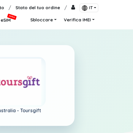
to
/
Stato del tuo ordine
/
IT
NUOVO
Sbloccare
Verifica IMEI
eSIM
stralia -
Toursgift