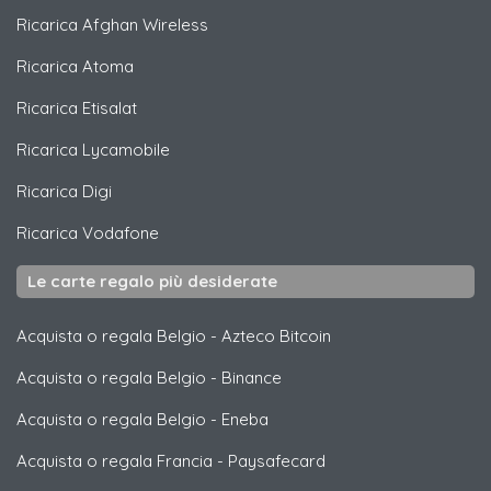
Ricarica
Afghan Wireless
Ricarica
Atoma
Ricarica
Etisalat
Ricarica
Lycamobile
Ricarica
Digi
Ricarica
Vodafone
Le carte regalo più desiderate
Acquista o regala Belgio
-
Azteco Bitcoin
Acquista o regala Belgio
-
Binance
Acquista o regala Belgio
-
Eneba
Acquista o regala Francia
-
Paysafecard