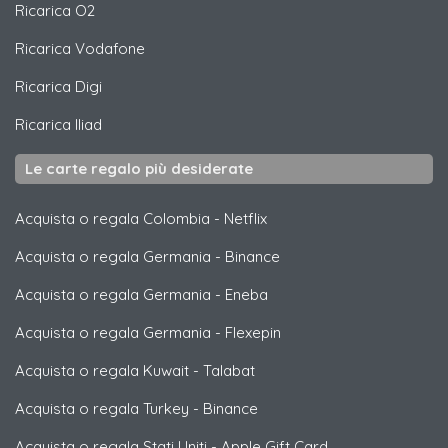
Ricarica
O2
Ricarica
Vodafone
Ricarica
Digi
Ricarica
Iliad
Le carte regalo più desiderate
Acquista o regala Colombia
-
Netflix
Acquista o regala Germania
-
Binance
Acquista o regala Germania
-
Eneba
Acquista o regala Germania
-
Flexepin
Acquista o regala Kuwait
-
Talabat
Acquista o regala Turkey
-
Binance
Acquista o regala Stati Uniti
-
Apple Gift Card