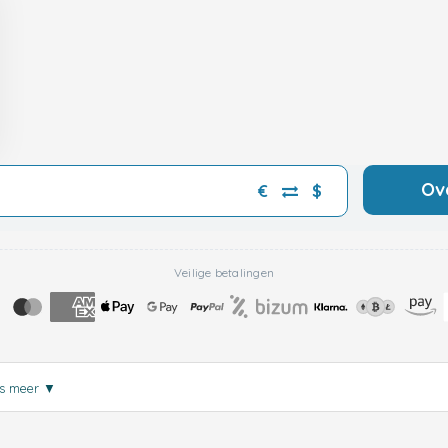
Ov
€
$
Veilige betalingen
s meer
▼