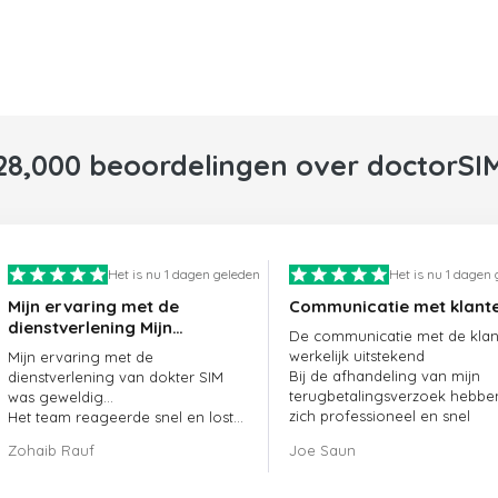
28,000 beoordelingen over doctorSI
Het is nu 1 dagen geleden
Het is nu 1 dagen
Mijn ervaring met de
Communicatie met klant
dienstverlening Mijn
De communicatie met de klant
ervaring met de
werkelijk uitstekend
Mijn ervaring met de
dienstverlening van
Bij de afhandeling van mijn
dienstverlening van dokter SIM
doctorSIM was geweldig.
terugbetalingsverzoek hebbe
was geweldig...
zich professioneel en snel
Het team reageerde snel en loste
opgesteld en mijn probleem
mijn openstaande bestelling
Zohaib Rauf
Joe Saun
opgelost
meteen op.
Al met al was het een uitstekende
keuze om voor dokter SIM te