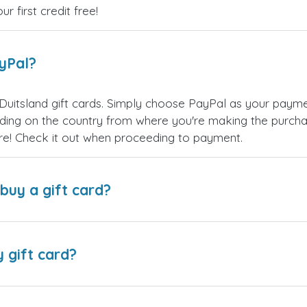
 first credit free!
ayPal?
Duitsland gift cards. Simply choose PayPal as your paym
ing on the country from where you're making the purchas
re! Check it out when proceeding to payment.
buy a gift card?
y gift card?