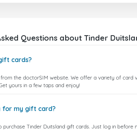
kiezen.
Bedankt!
sked Questions about Tinder Duitsla
gift cards?
y from the doctorSIM website. We offer a variety of card va
 Get yours in a few taps and enjoy!
 for my gift card?
 purchase Tinder Duitsland gift cards. Just log in before 