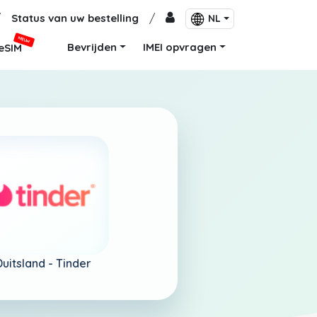
/
Status van uw bestelling
/
NL
NIEUW
Bevrijden
IMEI opvragen
eSIM
Duitsland -
Tinder