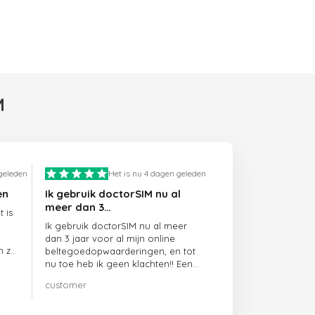
M
 geleden
Het is nu 4 dagen geleden
en
Ik gebruik doctorSIM nu al
meer dan 3…
 is
Ik gebruik doctorSIM nu al meer
dan 3 jaar voor al mijn online
n ze
beltegoedopwaarderingen, en tot
nu toe heb ik geen klachten!! Een
echte aanrader!!!
customer