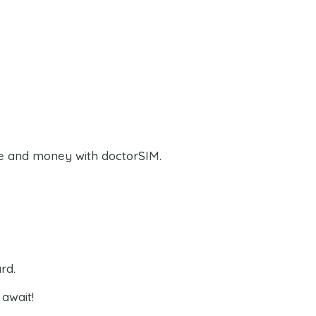
e and money with doctorSIM.
rd.
await!