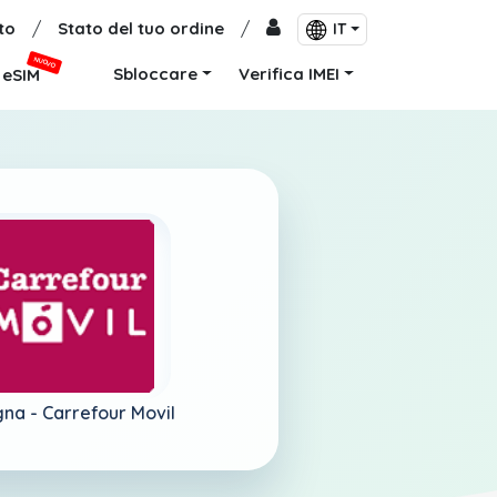
to
/
Stato del tuo ordine
/
IT
NUOVO
Sbloccare
Verifica IMEI
eSIM
gna -
Carrefour Movil