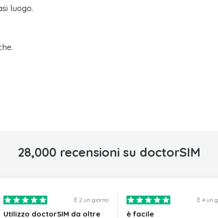
asi luogo.
.
che.
28,000 recensioni su doctorSIM
È 2 un giorno
È 4 un 
Utilizzo doctorSIM da oltre
è facile