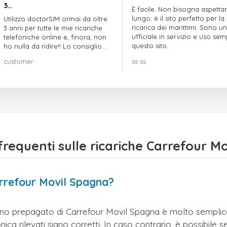
3…
È facile. Non bisogna aspetta
lungo: è il sito perfetto per la
Utilizzo doctorSIM ormai da oltre
ricarica dei marittimi. Sono un
3 anni per tutte le mie ricariche
ufficiale in servizio e uso se
telefoniche online e, finora, non
questo sito.
ho nulla da ridire!! Lo consiglio
vivamente!!!
customer
ss ss
equenti sulle ricariche Carrefour M
arrefour Movil Spagna?
fono prepagato di Carrefour Movil Spagna è molto semplice.
ca rilevati siano corretti. In caso contrario, è possibile se