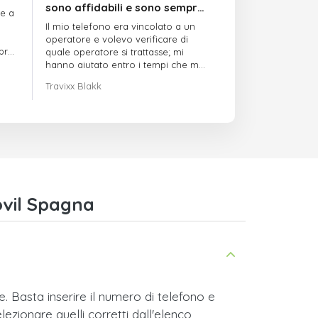
sono affidabili e sono sempre
re a
puntuali
Il mio telefono era vincolato a un
operatore e volevo verificare di
mpre
quale operatore si trattasse; mi
hanno aiutato entro i tempi che mi
avevano indicato
Travixx Blakk
ovil Spagna
 Basta inserire il numero di telefono e
lezionare quelli corretti dall'elenco