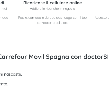
di
Ricaricare il cellulare online
amici
Addio alle ricariche in negozio
n modo
Facile, comodo e da qualsiasi luogo con il tuo
Accesso a 
computer o cellulare
to Carrefour Movil Spagna con doctorS
i nascoste.
ento.