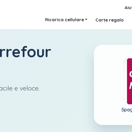
Aiu
Ricarica cellulare
Carte regalo
rrefour
cile e veloce.
Spa