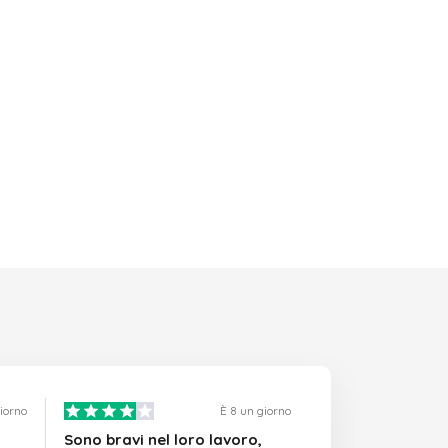
giorno
È 8 un giorno
Sono bravi nel loro lavoro,