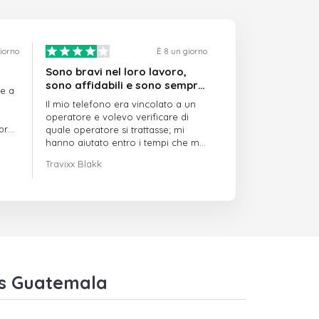
giorno
È 8 un giorno
Sono bravi nel loro lavoro,
sono affidabili e sono sempre
re a
puntuali
Il mio telefono era vincolato a un
operatore e volevo verificare di
mpre
quale operatore si trattasse; mi
hanno aiutato entro i tempi che mi
avevano indicato
Travixx Blakk
es Guatemala