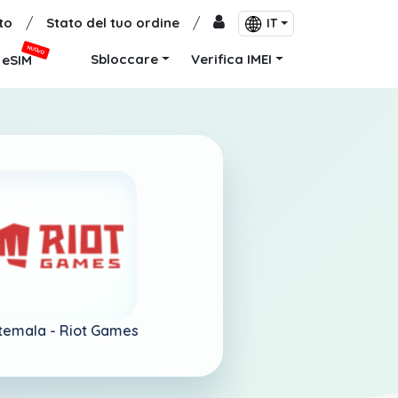
to
/
Stato del tuo ordine
/
IT
NUOVO
Sbloccare
Verifica IMEI
eSIM
temala -
Riot Games