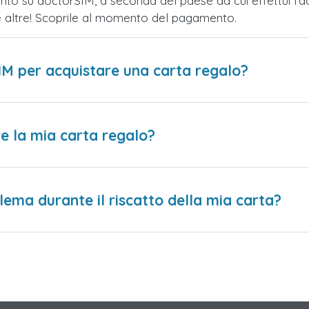
nto su doctorSIM, a seconda del paese da cui effettui l'a
te altre! Scoprile al momento del pagamento.
IM per acquistare una carta regalo?
e la mia carta regalo?
lema durante il riscatto della mia carta?