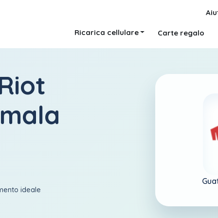
Aiu
Ricarica cellulare
Carte regalo
Riot
emala
Gua
amento ideale