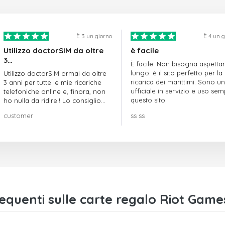
È 3 un giorno
È 4 un 
Utilizzo doctorSIM da oltre
è facile
3…
È facile. Non bisogna aspetta
lungo: è il sito perfetto per la
Utilizzo doctorSIM ormai da oltre
ricarica dei marittimi. Sono un
3 anni per tutte le mie ricariche
ufficiale in servizio e uso se
telefoniche online e, finora, non
questo sito.
ho nulla da ridire!! Lo consiglio
vivamente!!!
customer
ss ss
quenti sulle carte regalo Riot Gam