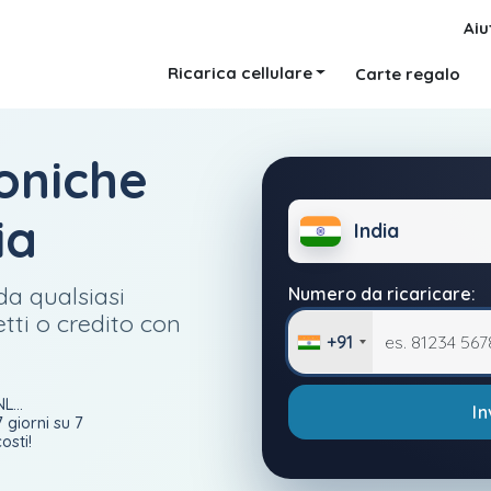
Aiu
Ricarica cellulare
Carte regalo
foniche
ia
India
da qualsiasi
Numero da ricaricare:
etti o credito con
+91
L...
In
7 giorni su 7
osti!