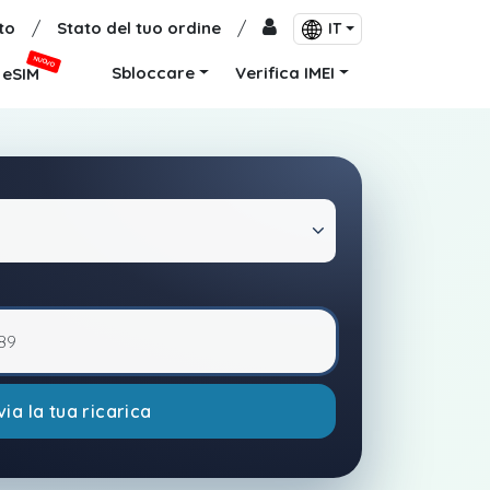
to
/
Stato del tuo ordine
/
IT
NUOVO
Sbloccare
Verifica IMEI
eSIM
via la tua ricarica