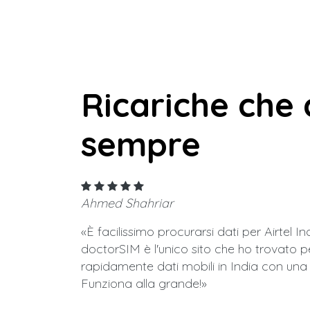
Ricariche che 
sempre
Ahmed Shahriar
«È facilissimo procurarsi dati per Airtel Ind
doctorSIM è l'unico sito che ho trovato p
rapidamente dati mobili in India con una 
Funziona alla grande!»