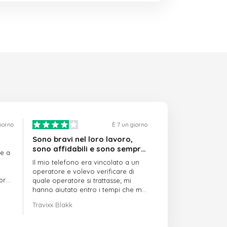
giorno
È 7 un giorno
Sono bravi nel loro lavoro,
sono affidabili e sono sempre
re a
puntuali
Il mio telefono era vincolato a un
operatore e volevo verificare di
mpre
quale operatore si trattasse; mi
hanno aiutato entro i tempi che mi
avevano indicato
Travixx Blakk