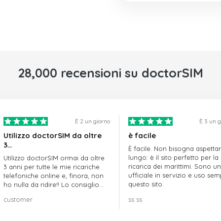
28,000 recensioni su doctorSIM
È 2 un giorno
È 3 un 
Utilizzo doctorSIM da oltre
è facile
3…
È facile. Non bisogna aspetta
lungo: è il sito perfetto per la
Utilizzo doctorSIM ormai da oltre
ricarica dei marittimi. Sono un
3 anni per tutte le mie ricariche
ufficiale in servizio e uso se
telefoniche online e, finora, non
questo sito.
ho nulla da ridire!! Lo consiglio
vivamente!!!
customer
ss ss