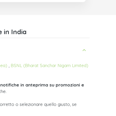
 in India
dea)
,
BSNL (Bharat Sanchar Nigam Limited)
i
notifiche in anteprima su promozioni e
che.
corretto o selezionare quello giusto, se