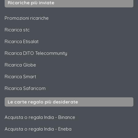
Ricariche più inviate
Promozioni ricariche
Ricarica
stc
Ricarica
Etisalat
Ricarica
DITO Telecommunity
Ricarica
Globe
Ricarica
Smart
Ricarica
Safaricom
Le carte regalo più desiderate
Acquista o regala India
-
Binance
Acquista o regala India
-
Eneba