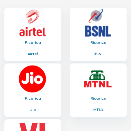
Ricarica
Ricarica
Airtel
BSNL
Ricarica
Ricarica
Jio
MTNL