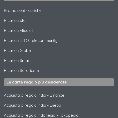
Promozioni ricariche
Ricarica
stc
Ricarica
Etisalat
Ricarica
DITO Telecommunity
Ricarica
Globe
Ricarica
Smart
Ricarica
Safaricom
Le carte regalo più desiderate
Acquista o regala India
-
Binance
Acquista o regala India
-
Eneba
Acquista o regala Indonesia
-
Tokopedia