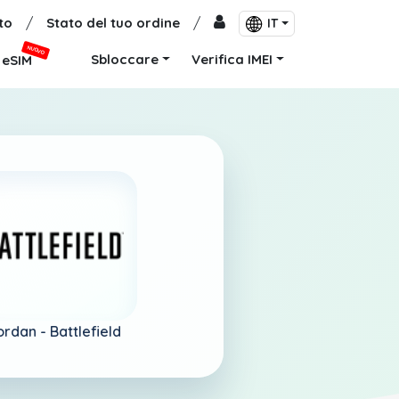
to
/
Stato del tuo ordine
/
IT
NUOVO
Sbloccare
Verifica IMEI
eSIM
ordan -
Battlefield