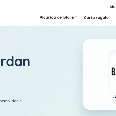
Aiu
Ricarica cellulare
Carte regalo
ordan
J
amento ideale