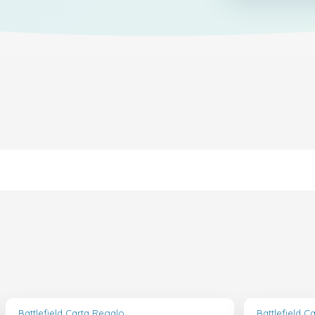
Battlefield Carta Regalo
Battlefield C