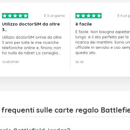
È 3 un giorno
È 4 un 
Utilizzo doctorSIM da oltre
è facile
3…
È facile. Non bisogna aspetta
lungo: è il sito perfetto per la
Utilizzo doctorSIM ormai da oltre
ricarica dei marittimi. Sono un
3 anni per tutte le mie ricariche
ufficiale in servizio e uso se
telefoniche online e, finora, non
questo sito.
ho nulla da ridire!! Lo consiglio
vivamente!!!
customer
ss ss
requenti sulle carte regalo Battlefi