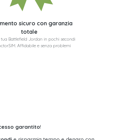
mento sicuro con garanzia
totale
a tua Battlefield Jordan in pochi secondi
ctorSIM. Affidabile e senza problemi
cesso garantito
!
condi
e risparmia tempo e denaro con