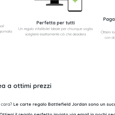
Paga
Perfetta per tutti
ail
Un regalo infallibile! Ideale per chiunque voglia
giornata
Ottieni l
scegliere esattamente ciò che desidera
con do
a a ottimi prezzi
a cara?
Le carte regalo Battlefield Jordan sono un suc
Ottieni il regalo perfetto inviato via email in pochi se