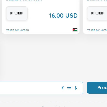
16.00 USD
Valido per Jordan
Valido per Jor
Pro
€
$