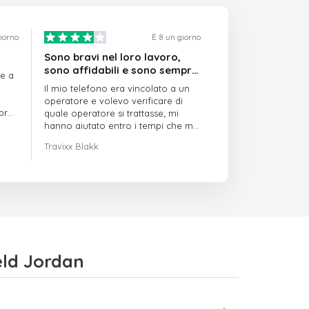
giorno
È 8 un giorno
Sono bravi nel loro lavoro,
sono affidabili e sono sempre
re a
puntuali
Il mio telefono era vincolato a un
operatore e volevo verificare di
mpre
quale operatore si trattasse; mi
hanno aiutato entro i tempi che mi
avevano indicato
Travixx Blakk
eld Jordan