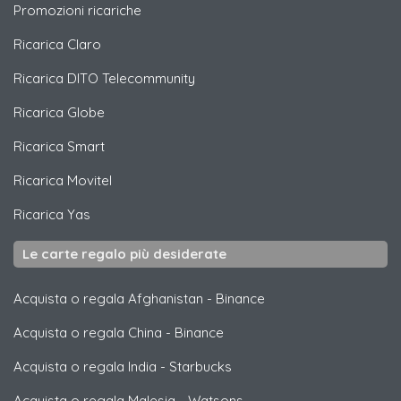
Promozioni ricariche
Ricarica
Claro
Ricarica
DITO Telecommunity
Ricarica
Globe
Ricarica
Smart
Ricarica
Movitel
Ricarica
Yas
Le carte regalo più desiderate
Acquista o regala Afghanistan
-
Binance
Acquista o regala China
-
Binance
Acquista o regala India
-
Starbucks
Acquista o regala Malesia
-
Watsons