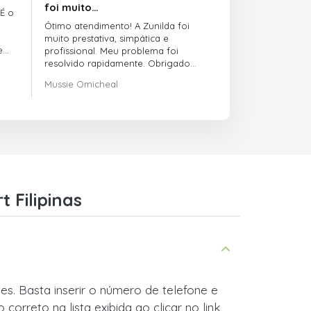
foi muito…
 É o
Ótimo atendimento! A Zunilda foi
muito prestativa, simpática e
e
profissional. Meu problema foi
resolvido rapidamente. Obrigado
pelo excelente suporte!
Mussie Omicheal
 Filipinas
es. Basta inserir o número de telefone e
orreto na lista exibida ao clicar no link