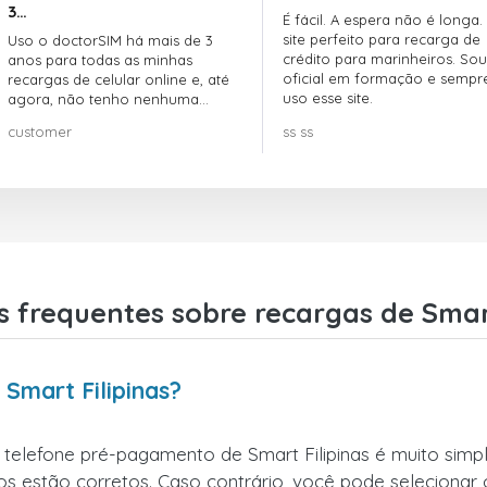
3…
É fácil. A espera não é longa.
site perfeito para recarga de
Uso o doctorSIM há mais de 3
crédito para marinheiros. Sou
anos para todas as minhas
oficial em formação e sempr
recargas de celular online e, até
uso esse site.
agora, não tenho nenhuma
reclamação!! Super recomendo!!!
customer
ss ss
 frequentes sobre recargas de Smart
Smart Filipinas?
 telefone pré-pagamento de Smart Filipinas é muito simpl
s estão corretos. Caso contrário, você pode selecionar o c