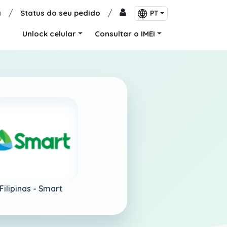
a
/
Status do seu pedido
/
PT
Unlock celular
Consultar o IMEI
Filipinas -
Smart