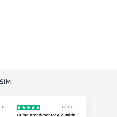
rSIM
 dias
Há 9 dias
Ótimo atendimento! A Zunilda