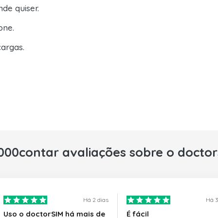
de quiser.
one.
argas.
000contar avaliações sobre o docto
Há 2 dias
Há 3
Uso o doctorSIM há mais de
É fácil