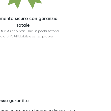
mento sicuro con garanzia
totale
a tua Airbnb Stati Uniti in pochi secondi
ctorSIM. Affidabile e senza problemi
esso garantito
!
condi
e risparmia tempo e denaro con