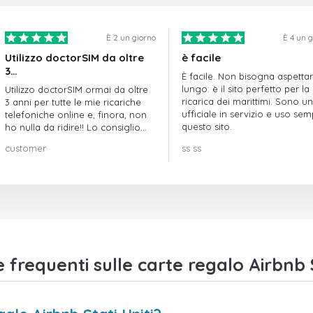
È 2 un giorno
È 4 un 
Utilizzo doctorSIM da oltre
è facile
3…
È facile. Non bisogna aspetta
lungo: è il sito perfetto per la
Utilizzo doctorSIM ormai da oltre
ricarica dei marittimi. Sono un
3 anni per tutte le mie ricariche
ufficiale in servizio e uso se
telefoniche online e, finora, non
questo sito.
ho nulla da ridire!! Lo consiglio
vivamente!!!
customer
ss ss
requenti sulle carte regalo Airbnb S