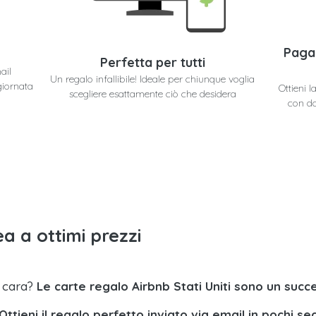
Paga
Perfetta per tutti
ail
Un regalo infallibile! Ideale per chiunque voglia
giornata
Ottieni l
scegliere esattamente ciò che desidera
con do
a a ottimi prezzi
a cara?
Le carte regalo Airbnb Stati Uniti sono un succ
Ottieni il regalo perfetto inviato via email in pochi se