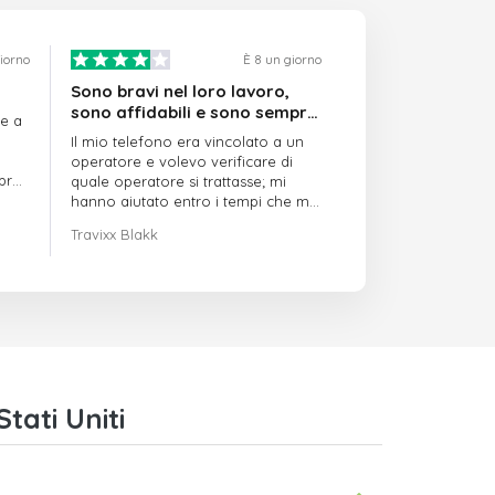
giorno
È 8 un giorno
Sono bravi nel loro lavoro,
sono affidabili e sono sempre
re a
puntuali
Il mio telefono era vincolato a un
operatore e volevo verificare di
mpre
quale operatore si trattasse; mi
hanno aiutato entro i tempi che mi
avevano indicato
Travixx Blakk
tati Uniti