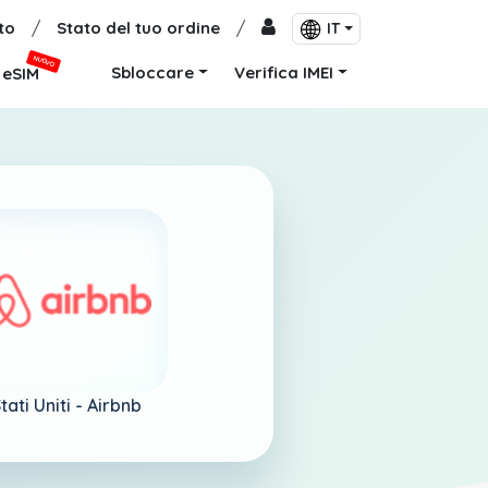
to
/
Stato del tuo ordine
/
IT
NUOVO
Sbloccare
Verifica IMEI
eSIM
tati Uniti -
Airbnb