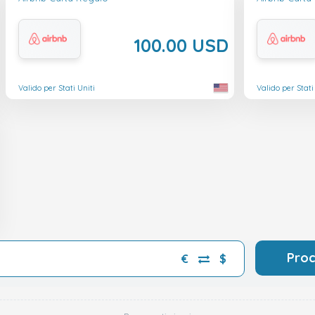
100.00 USD
Valido per Stati Uniti
Valido per Stati
Pro
€
$