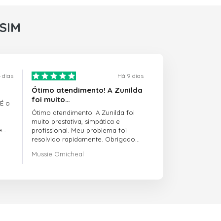
rSIM
 dias
Há 9 dias
Ótimo atendimento! A Zunilda
foi muito…
 É o
Ótimo atendimento! A Zunilda foi
muito prestativa, simpática e
e
profissional. Meu problema foi
resolvido rapidamente. Obrigado
pelo excelente suporte!
Mussie Omicheal