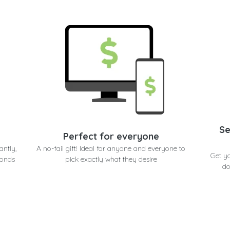
Se
Perfect for everyone
antly,
A no-fail gift! Ideal for anyone and everyone to
Get y
conds
pick exactly what they desire
do