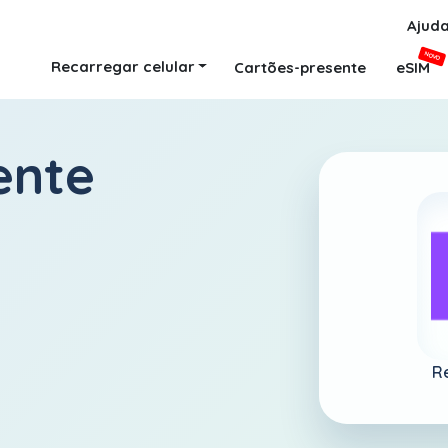
Ajud
NOVO
Recarregar celular
Cartões-presente
eSIM
ente
Re