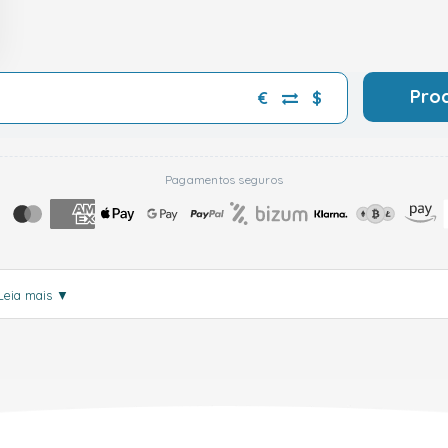
Pro
€
$
Pagamentos seguros
Leia mais
▼