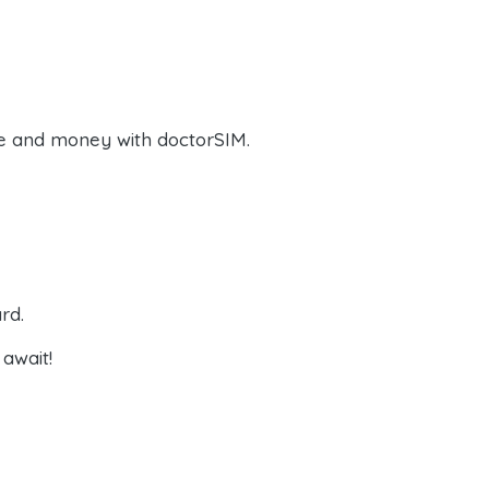
e and money with doctorSIM.
rd.
await!