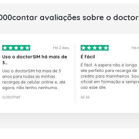
000contar avaliações sobre o docto
Há 2 dias
Há 4
Uso o doctorSIM há mais de
É fácil
3…
É fácil. A espera não é longa.
site perfeito para recarga de
Uso o doctorSIM há mais de 3
crédito para marinheiros. Sou
anos para todas as minhas
oficial em formação e sempr
recargas de celular online e, até
uso esse site.
agora, não tenho nenhuma
reclamação!! Super recomendo!!!
customer
ss ss