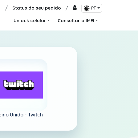
a
/
Status do seu pedido
/
PT
Unlock celular
Consultar o IMEI
ino Unido -
Twitch