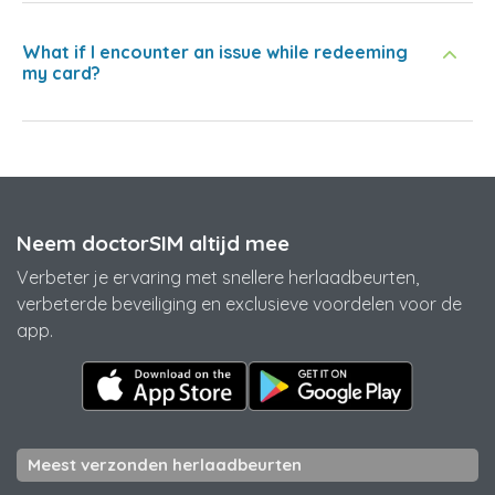
What if I encounter an issue while redeeming
my card?
Neem doctorSIM altijd mee
Verbeter je ervaring met snellere herlaadbeurten,
verbeterde beveiliging en exclusieve voordelen voor de
app.
Meest verzonden herlaadbeurten