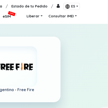
a
/
Estado de tu Pedido
/
ES
NUEVO
Liberar
Consultar IMEI
eSIM
gentina -
Free Fire