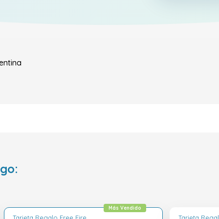
entina
ego:
Más Vendido
Tarjeta Regalo Free Fire
Tarjeta Regal