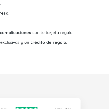
.
resa
.
 complicaciones
con tu tarjeta regalo.
 exclusivas y
un crédito de regalo
.
 dias
Hace 9 dias