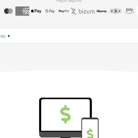
Pagos seguros
 más
▼