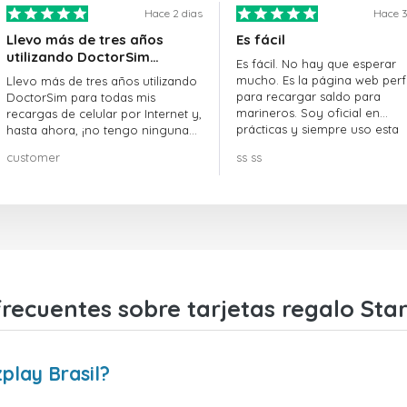
Hace 2 dias
Hace 3
Llevo más de tres años
Es fácil
utilizando DoctorSim…
Es fácil. No hay que esperar
mucho. Es la página web perf
Llevo más de tres años utilizando
para recargar saldo para
DoctorSim para todas mis
marineros. Soy oficial en
recargas de celular por Internet y,
prácticas y siempre uso esta
hasta ahora, ¡no tengo ninguna
página web.
queja! ¡¡¡Muy recomendable!!!
customer
ss ss
recuentes sobre tarjetas regalo Star
play Brasil?