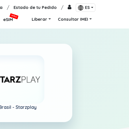
a
/
Estado de tu Pedido
/
ES
NUEVO
Liberar
Consultar IMEI
eSIM
Brasil -
Starzplay