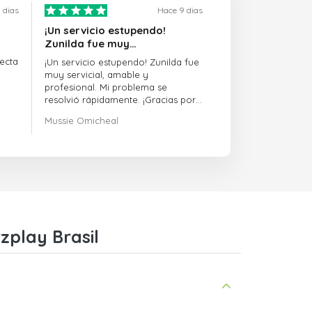
 dias
Hace 9 dias
¡Un servicio estupendo!
Zunilda fue muy…
ecta
¡Un servicio estupendo! Zunilda fue
muy servicial, amable y
profesional. Mi problema se
resolvió rápidamente. ¡Gracias por
la excelente asistencia!
Mussie Omicheal
zplay Brasil