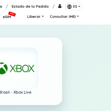
a
/
Estado de tu Pedido
/
ES
NUEVO
Liberar
Consultar IMEI
eSIM
Brasil -
Xbox Live