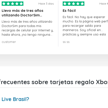
Hace 3 dias
Hace 4
Llevo más de tres años
Es fácil
utilizando DoctorSim…
Es fácil. No hay que esperar
mucho. Es la página web perf
Llevo más de tres años utilizando
para recargar saldo para
DoctorSim para todas mis
marineros. Soy oficial en
recargas de celular por Internet y,
prácticas y siempre uso esta
hasta ahora, ¡no tengo ninguna
página web.
queja! ¡¡¡Muy recomendable!!!
customer
ss ss
recuentes sobre tarjetas regalo Xbox
Live Brasil?