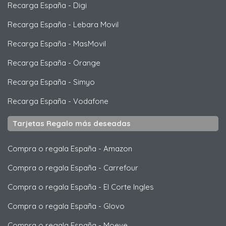
Recarga España
-
Digi
Recarga España
-
Lebara Movil
Recarga España
-
MasMovil
Recarga España
-
Orange
Recarga España
-
Simyo
Recarga España
-
Vodafone
Tarjetas Regalo más deseadas
Compra o regala España
-
Amazon
Compra o regala España
-
Carrefour
Compra o regala España
-
El Corte Ingles
Compra o regala España
-
Glovo
Compra o regala España
-
Moeve