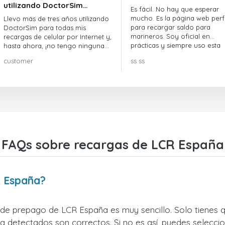
utilizando DoctorSim…
Es fácil. No hay que esperar
mucho. Es la página web perf
Llevo más de tres años utilizando
para recargar saldo para
DoctorSim para todas mis
marineros. Soy oficial en
recargas de celular por Internet y,
prácticas y siempre uso esta
hasta ahora, ¡no tengo ninguna
página web.
queja! ¡¡¡Muy recomendable!!!
customer
ss ss
FAQs sobre recargas de LCR España
R España?
r de prepago de LCR España es muy sencillo. Solo tienes q
 detectados son correctos. Si no es así, puedes seleccio