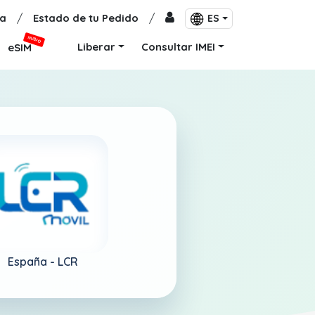
a
/
Estado de tu Pedido
/
ES
NUEVO
Liberar
Consultar IMEI
eSIM
España -
LCR