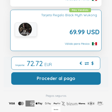
Más Vendido
Tarjeta Regalo Black Myth Wukong
69.99 USD
Válido para Mexico
72.72
€
$
EUR
Importe:
Proceder al pago
Pagos seguros