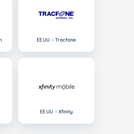
n
EE.UU. - Tracfone
EE.UU. - Xfinity