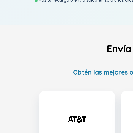
¡Haz tu recarga o envía saldo en solo unos clics
Envía
Obtén las mejores o