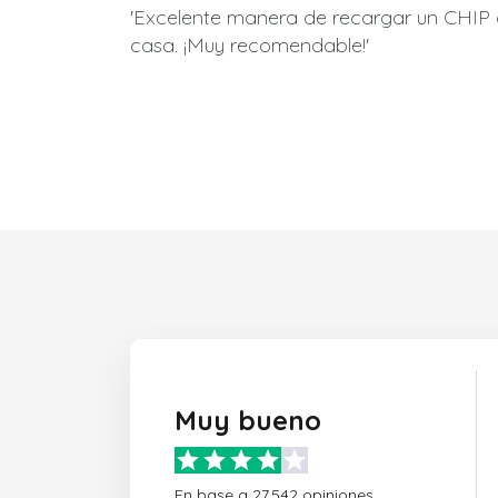
'Excelente manera de recargar un CHIP
casa. ¡Muy recomendable!'
Muy bueno
En base a 27,542 opiniones