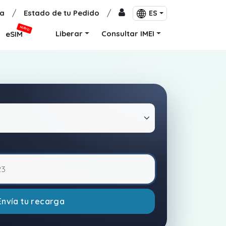
a
/
Estado de tu Pedido
/
ES
NUEVO
Liberar
Consultar IMEI
eSIM
Envía tu recarga