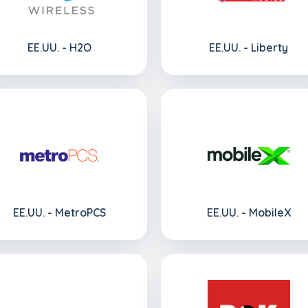
EE.UU. - H2O
EE.UU. - Liberty
EE.UU. - MetroPCS
EE.UU. - MobileX