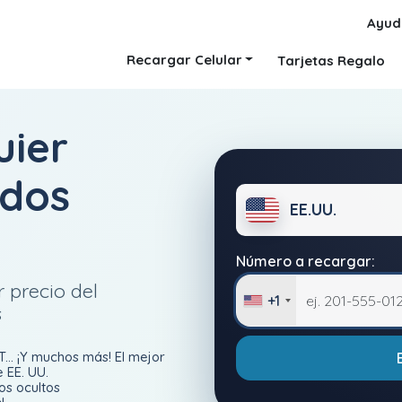
Ayud
Recargar Celular
Tarjetas Regalo
uier
ados
EE.UU.
Número a recargar:
 precio del
+1
s
... ¡Y muchos más! El mejor
 EE. UU.
os ocultos