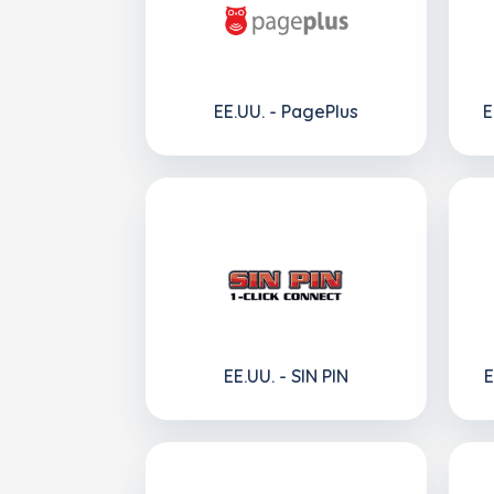
EE.UU. - PagePlus
E
EE.UU. - SIN PIN
E