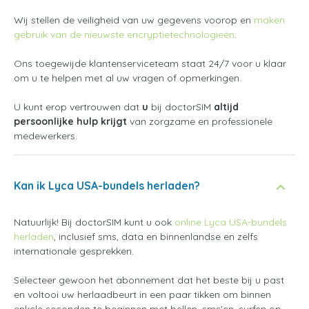
Wij stellen de veiligheid van uw gegevens voorop en
maken
gebruik van de nieuwste encryptietechnologieën
.
Ons toegewijde klantenserviceteam staat 24/7 voor u klaar
om u te helpen met al uw vragen of opmerkingen.
U kunt erop vertrouwen dat
u
bij doctorSIM
altijd
persoonlijke hulp krijgt
van zorgzame en professionele
medewerkers.
Kan ik Lyca USA-bundels herladen?
Natuurlijk! Bij doctorSIM kunt u ook
online Lyca USA-bundels
herladen
, inclusief sms, data en binnenlandse en zelfs
internationale gesprekken.
Selecteer gewoon het abonnement dat het beste bij u past
en voltooi uw herlaadbeurt in een paar tikken om binnen
enkele seconden te beginnen met bellen, sms'en, surfen op