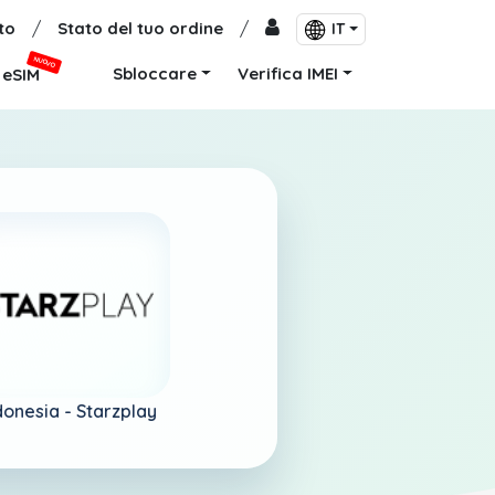
to
/
Stato del tuo ordine
/
IT
NUOVO
Sbloccare
Verifica IMEI
eSIM
donesia -
Starzplay