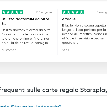
È 3 un giorno
È 4 un 
Utilizzo doctorSIM da oltre
è facile
3…
È facile. Non bisogna aspetta
lungo: è il sito perfetto per la
Utilizzo doctorSIM ormai da oltre
ricarica dei marittimi. Sono un
3 anni per tutte le mie ricariche
ufficiale in servizio e uso se
telefoniche online e, finora, non
questo sito.
ho nulla da ridire!! Lo consiglio
vivamente!!!
customer
ss ss
equenti sulle carte regalo Starzpla
galo Starzplay Indonesia?