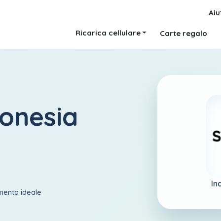
Aiu
Ricarica cellulare
Carte regalo
donesia
In
amento ideale