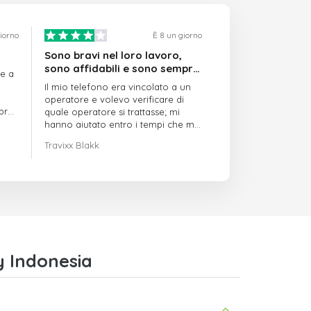
giorno
È 8 un giorno
Sono bravi nel loro lavoro,
sono affidabili e sono sempre
re a
puntuali
Il mio telefono era vincolato a un
operatore e volevo verificare di
mpre
quale operatore si trattasse; mi
hanno aiutato entro i tempi che mi
avevano indicato
Travixx Blakk
y Indonesia