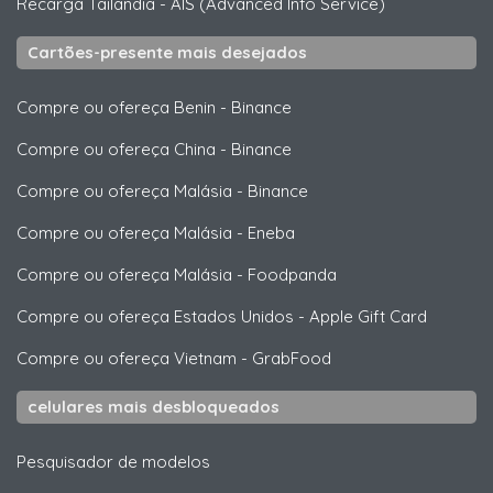
Recarga Tailandia
-
AIS (Advanced Info Service)
Cartões-presente mais desejados
Compre ou ofereça Benin
-
Binance
Compre ou ofereça China
-
Binance
Compre ou ofereça Malásia
-
Binance
Compre ou ofereça Malásia
-
Eneba
Compre ou ofereça Malásia
-
Foodpanda
Compre ou ofereça Estados Unidos
-
Apple Gift Card
Compre ou ofereça Vietnam
-
GrabFood
celulares mais desbloqueados
Pesquisador de modelos