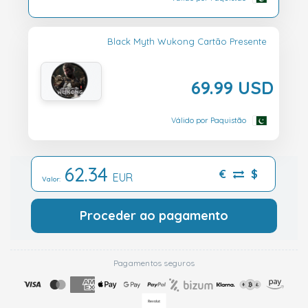
Black Myth Wukong Cartão Presente
69.99 USD
Válido por Paquistão
62.34
€
$
EUR
Valor:
Proceder ao pagamento
Pagamentos seguros