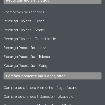
Recargas mais enviadas
Promoções de recargas
Recarga Filipinas
-
Globe
Recarga Filipinas
-
Smart
Recarga Filipinas
-
Touch Mobile
Recarga Paquistão
-
Jazz
Recarga Paquistão
-
Telenor
Recarga Paquistão
-
Zong
Cartões-presente mais desejados
Compre ou ofereça Alemanha
-
Paysafecard
Compre ou ofereça Indonesia
-
Tokopedia