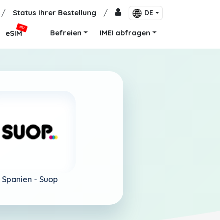
/
Status Ihrer Bestellung
/
DE
NEU
Befreien
IMEI abfragen
eSIM
Spanien -
Suop