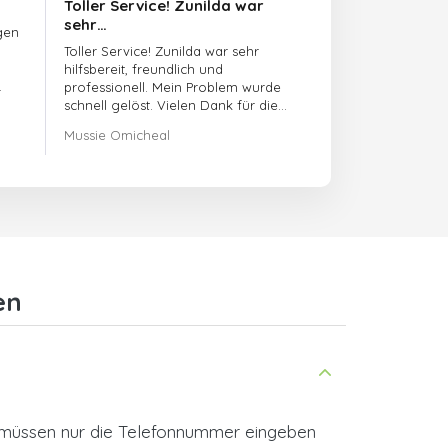
Toller Service! Zunilda war
sehr…
gen
Toller Service! Zunilda war sehr
hilfsbereit, freundlich und
professionell. Mein Problem wurde
schnell gelöst. Vielen Dank für die
hervorragende Unterstützung!
Mussie Omicheal
en
e müssen nur die Telefonnummer eingeben