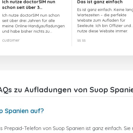
Ich nutze doctorSIM nun
Das ist ganz einfach
schon seit über 3…
Es ist ganz einfach. Keine lan
Wartezeiten – die perfekte
Ich nutze doctorSIM nun schon
Website zum Aufladen für
seit über drei Jahren für alle
Seeleute. Ich bin Offizier und
meine Online-Handyaufladungen
nutze diese Website immer.
und habe bisher nichts zu
beanstanden!! Sehr zu
customer
ss ss
empfehlen!!!
AQs zu Aufladungen von Suop Spani
op Spanien auf?
 Prepaid-Telefon von Suop Spanien ist ganz einfach. Si